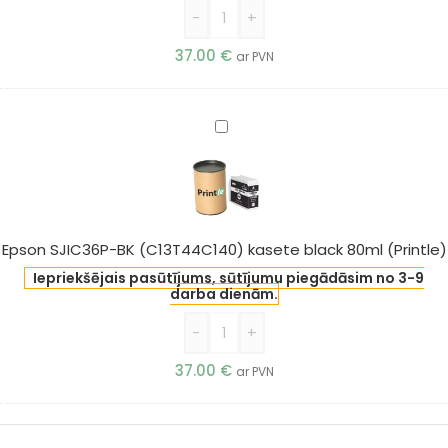
-
+
37.00
€
ar PVN
Epson
SJIC36P-
BK
(C13T44C140)
kasete
black
Epson SJIC36P-BK (C13T44C140) kasete black 80ml (Printle)
80ml
Iepriekšējais pasūtījums, sūtījumu piegādāsim no 3-9
(Printle)
darba dienām.
-
+
37.00
€
ar PVN