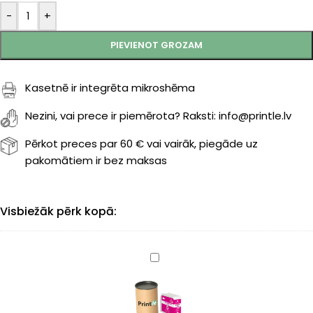
-
+
PIEVIENOT GROZAM
Kasetnē ir integrēta mikroshēma
Nezini, vai prece ir piemērota? Raksti: info@printle.lv
Pērkot preces par 60 € vai vairāk, piegāde uz
pakomātiem ir bez maksas
Visbiežāk pērk kopā:
Epson
SJIC36P-
M
(C13T44C340)