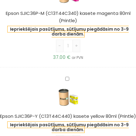
kasete
magenta
Epson SJIC36P-M (C13T44C340) kasete magenta 80ml
80ml
(Printle)
(Printle)
Iepriekšējais pasūtījums, sūtījumu piegādāsim no 3-9
darba dienām.
-
+
37.00
€
ar PVN
Epson
SJIC36P-
Y
(C13T44C440)
kasete
yellow
Epson SJIC36P-Y (C13T44C440) kasete yellow 80ml (Printle)
80ml
Iepriekšējais pasūtījums, sūtījumu piegādāsim no 3-9
(Printle)
darba dienām.