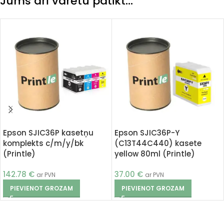
Jums arī varētu patikt…
Epson SJIC36P kasetņu
Epson SJIC36P-Y
komplekts c/m/y/bk
(C13T44C440) kasete
(Printle)
yellow 80ml (Printle)
142.78
€
37.00
€
ar PVN
ar PVN
PIEVIENOT GROZAM
PIEVIENOT GROZAM