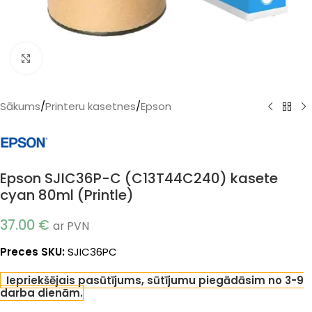
Klikšķiniet, lai palielinātu
Sākums
/
Printeru kasetnes
/
Epson
Epson SJIC36P-C (C13T44C240) kasete
cyan 80ml (Printle)
37.00
€
ar PVN
Preces SKU:
SJIC36PC
Iepriekšējais pasūtījums, sūtījumu piegādāsim no 3-9
darba dienām.