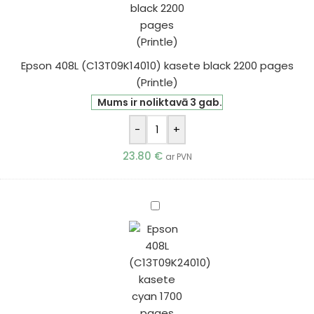
2200
pages
(Printle)
Epson 408L (C13T09K14010) kasete black 2200 pages
(Printle)
Mums ir noliktavā 3 gab.
-
+
23.80
€
ar PVN
Epson
408L
(C13T09K24010)
kasete
cyan
1700
pages