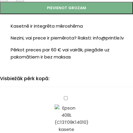
PIEVIENOT GROZAM
Kasetnē ir integrēta mikroshēma
Nezini, vai prece ir piemērota? Raksti: info@printle.lv
Pērkot preces par 60 € vai vairāk, piegāde uz
pakomātiem ir bez maksas
Visbiežāk pērk kopā:
Epson
408L
(C13T09K14010)
kasete
black