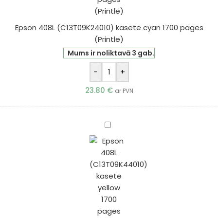
(Printle)
Epson 408L (C13T09K24010) kasete cyan 1700 pages
(Printle)
Mums ir noliktavā 3 gab.
-
+
23.80
€
ar PVN
Epson
408L
(C13T09K44010)
kasete
yellow
1700
pages
(Printle)