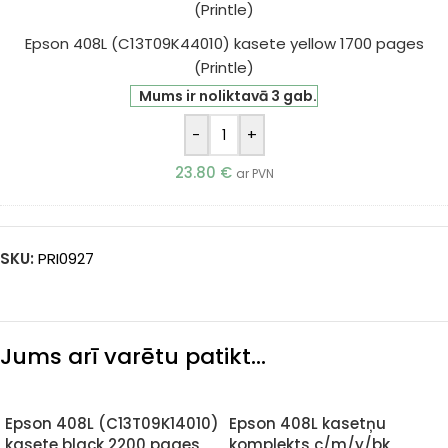
Epson 408L (C13T09K44010) kasete yellow 1700 pages
(Printle)
Mums ir noliktavā 3 gab.
-
+
23.80
€
ar PVN
SKU:
PRI0927
Jums arī varētu patikt…
Epson 408L (C13T09K14010)
Epson 408L kasetņu
kasete black 2200 pages
komplekts c/m/y/bk