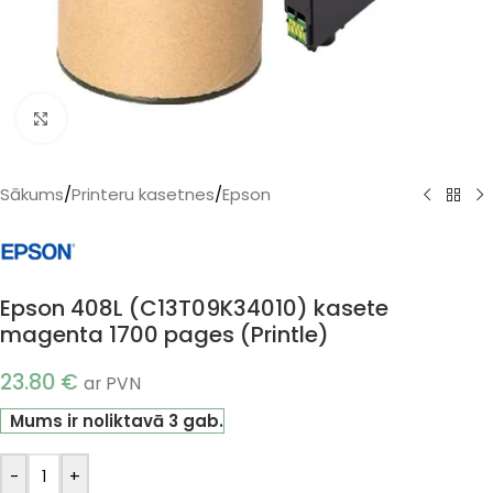
Klikšķiniet, lai palielinātu
Sākums
/
Printeru kasetnes
/
Epson
Epson 408L (C13T09K34010) kasete
magenta 1700 pages (Printle)
23.80
€
ar PVN
Mums ir noliktavā 3 gab.
-
+