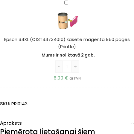
Epson
34XL
(C13T34734010)
kasete
magenta
950
Epson 34XL (C13T34734010) kasete magenta 950 pages
pages
(Printle)
(Printle)
Mums ir noliktavā 2 gab.
-
+
6.00
€
ar PVN
SKU:
PRI0143
Apraksts
Piemērota lietošanai šiem