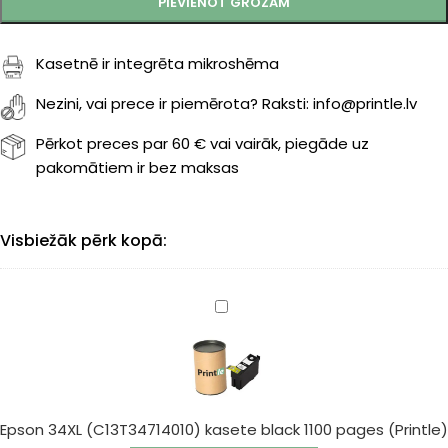
PIEVIENOT GROZAM
Kasetnē ir integrēta mikroshēma
Nezini, vai prece ir piemērota? Raksti: info@printle.lv
Pērkot preces par 60 € vai vairāk, piegāde uz
pakomātiem ir bez maksas
Visbiežāk pērk kopā:
Epson
34XL
(C13T34714010)
kasete
black
1100
Epson 34XL (C13T34714010) kasete black 1100 pages (Printle)