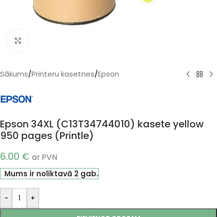
Klikšķiniet, lai palielinātu
Sākums
/
Printeru kasetnes
/
Epson
Epson 34XL (C13T34744010) kasete yellow
950 pages (Printle)
6.00
€
ar PVN
Mums ir noliktavā 2 gab.
-
+