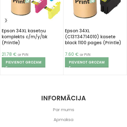
Epson 34XL kasetņu
Epson 34XL
komplekts c/m/y/bk
(C13T34714010) kasete
(Printle)
black 1100 pages (Printle)
21.78
€
7.60
€
ar PVN
ar PVN
PIEVIENOT GROZAM
PIEVIENOT GROZAM
INFORMĀCIJA
Par mums
Apmaksa