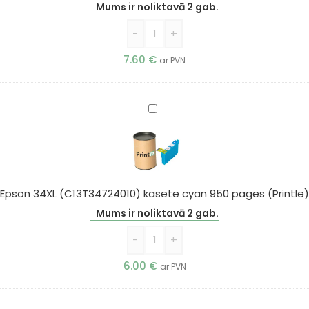
pages
Mums ir noliktavā 2 gab.
(Printle)
-
+
7.60
€
ar PVN
Epson
34XL
(C13T34724010)
kasete
cyan
950
Epson 34XL (C13T34724010) kasete cyan 950 pages (Printle)
pages
Mums ir noliktavā 2 gab.
(Printle)
-
+
6.00
€
ar PVN