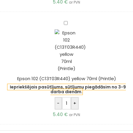
5.40
€
ar PVN
Epson
102
(C13T03R440)
yellow
70ml
(Printle)
Epson 102 (C13T03R440) yellow 70ml (Printle)
Iepriekšējais pasūtījums, sūtījumu piegādāsim no 3-9
darba dienām.
-
+
5.40
€
ar PVN