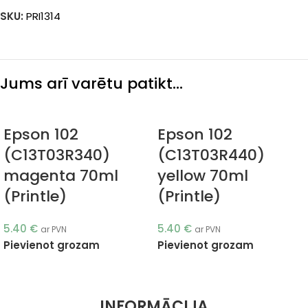
SKU:
PRI1314
Jums arī varētu patikt…
Epson 102
Epson 102
(C13T03R340)
(C13T03R440)
magenta 70ml
yellow 70ml
(Printle)
(Printle)
5.40
€
5.40
€
ar PVN
ar PVN
Pievienot grozam
Pievienot grozam
INFORMĀCIJA