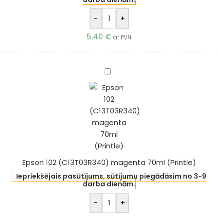
-
+
5.40
€
ar PVN
Epson
102
(C13T03R340)
magenta
70ml
(Printle)
Epson 102 (C13T03R340) magenta 70ml (Printle)
Iepriekšējais pasūtījums, sūtījumu piegādāsim no 3-9
darba dienām.
-
+