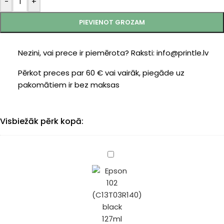
-
+
PIEVIENOT GROZAM
Nezini, vai prece ir piemērota? Raksti: info@printle.lv
Pērkot preces par 60 € vai vairāk, piegāde uz
pakomātiem ir bez maksas
Visbiežāk pērk kopā:
Epson
102
(C13T03R140)
black
127ml
(Printle)