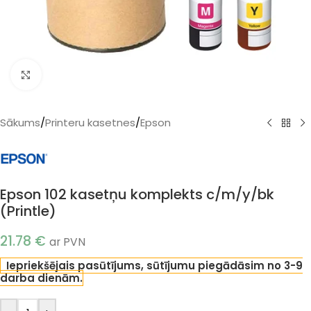
Klikšķiniet, lai palielinātu
Sākums
/
Printeru kasetnes
/
Epson
Epson 102 kasetņu komplekts c/m/y/bk
(Printle)
21.78
€
ar PVN
Iepriekšējais pasūtījums, sūtījumu piegādāsim no 3-9
darba dienām.