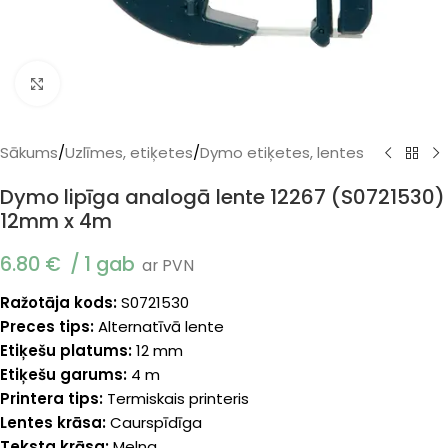
Klikšķiniet, lai palielinātu
Sākums
/
Uzlīmes, etiķetes
/
Dymo etiķetes, lentes
Dymo lipīga analogā lente 12267 (S0721530)
12mm x 4m
6.80
€
1 gab
ar PVN
Ražotāja kods:
S0721530
Preces tips:
Alternatīvā lente
Etiķešu platums:
12 mm
Etiķešu garums:
4 m
Printera tips:
Termiskais printeris
Lentes krāsa:
Caurspīdīga
Teksta krāsa:
Melna