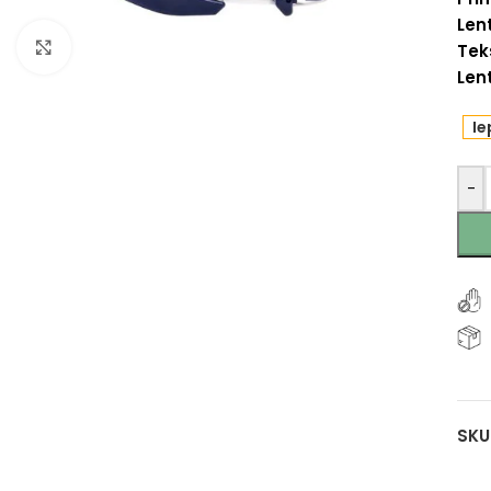
Len
Klikšķiniet, lai palielinātu
Tek
Lent
Ie
-
SKU