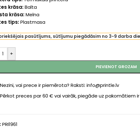
tes krāsa:
Balta
sta krāsa:
Melna
es tips:
Plastmasa
priekšējais pasūtījums, sūtījumu piegādāsim no 3-9 darba di
+
PIEVIENOT GROZAM
Nezini, vai prece ir piemērota? Raksti: info@printle.lv
Pērkot preces par 60 € vai vairāk, piegāde uz pakomātiem i
:
PRI1961