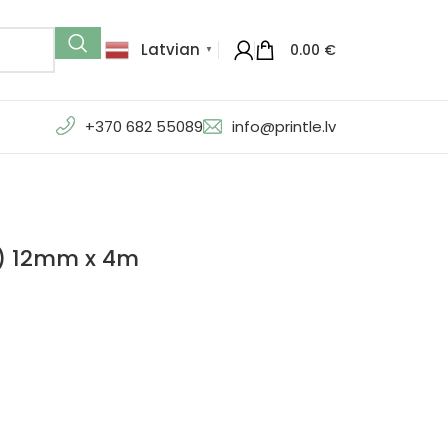
Latvian
0.00
€
▼
+370 682 55089
info@printle.lv
0) 12mm x 4m