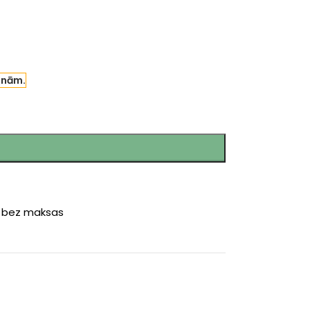
enām.
r bez maksas