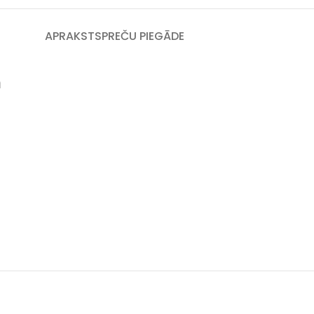
APRAKSTS
PREČU PIEGĀDE
m