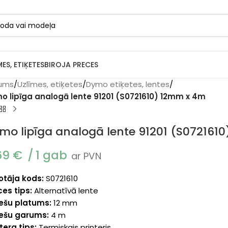
MES, ETIĶETES
BIROJA PRECES
ums
/
Uzlīmes, etiķetes
/
Dymo etiķetes, lentes
/
o lipīga analogā lente 91201 (S0721610) 12mm x 4m
mo lipīga analogā lente 91201 (S072161
69
€
1 gab
ar PVN
otāja kods:
S0721610
ces tips:
Alternatīvā lente
ķešu platums:
12 mm
ķešu garums:
4 m
tera tips:
Termiskais printeris