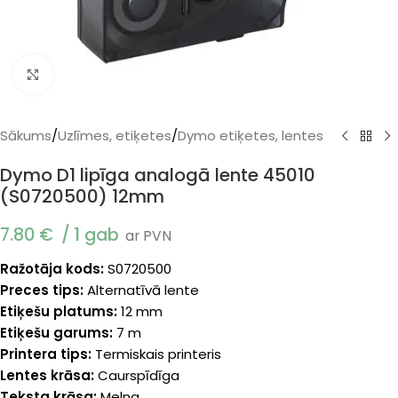
Klikšķiniet, lai palielinātu
Sākums
/
Uzlīmes, etiķetes
/
Dymo etiķetes, lentes
Dymo D1 lipīga analogā lente 45010
(S0720500) 12mm
7.80
€
1 gab
ar PVN
Ražotāja kods:
S0720500
Preces tips:
Alternatīvā lente
Etiķešu platums:
12 mm
Etiķešu garums:
7 m
Printera tips:
Termiskais printeris
Lentes krāsa:
Caurspīdīga
Teksta krāsa:
Melna