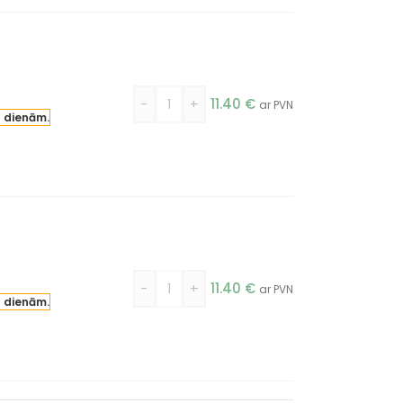
-
+
11.40
€
ar PVN
a dienām.
-
+
11.40
€
ar PVN
a dienām.