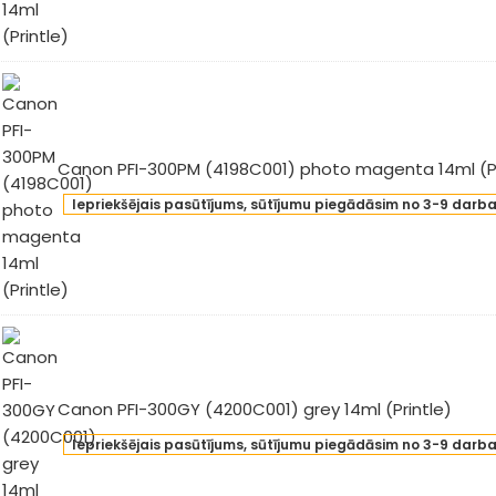
97C001)
oto
an
l
intle)
Canon PFI-300PM (4198C001) photo magenta 14ml (Pr
non
Iepriekšējais pasūtījums, sūtījumu piegādāsim no 3-9 darb
-
0PM
98C001)
oto
genta
l
intle)
Canon PFI-300GY (4200C001) grey 14ml (Printle)
non
Iepriekšējais pasūtījums, sūtījumu piegādāsim no 3-9 darb
-
0GY