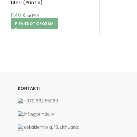
14ml (Printle)
photo magent
11.40
€
11.40
€
ar PVN
ar PVN
PIEVIENOT GROZAM
PIEVIENOT G
KONTAKTI
+370 682 55089
info@printle.lv
Rokakiemio g. 18, Lithuania