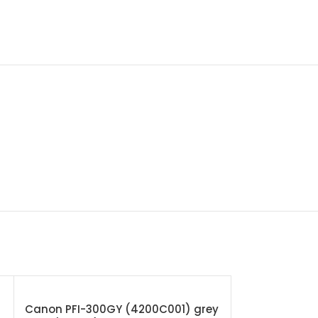
Canon PFI-300GY (4200C001) grey
Canon PFI-30