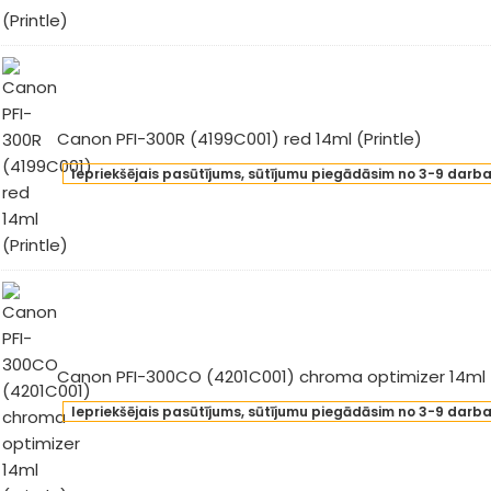
00C001)
y
l
intle)
Canon PFI-300R (4199C001) red 14ml (Printle)
non
Iepriekšējais pasūtījums, sūtījumu piegādāsim no 3-9 darb
-
0R
99C001)
l
intle)
Canon PFI-300CO (4201C001) chroma optimizer 14ml (
non
Iepriekšējais pasūtījums, sūtījumu piegādāsim no 3-9 darb
-
0CO
01C001)