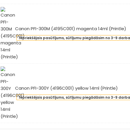
an
l
intle)
Canon PFI-300M (4195C001) magenta 14ml (Printle)
non
Iepriekšējais pasūtījums, sūtījumu piegādāsim no 3-9 darb
-
0M
95C001)
genta
l
intle)
Canon PFI-300Y (4196C001) yellow 14ml (Printle)
non
Iepriekšējais pasūtījums, sūtījumu piegādāsim no 3-9 darb
-
0Y
96C001)
low
l