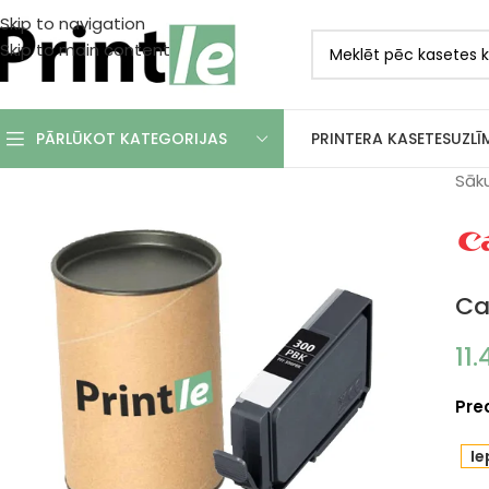
Skip to navigation
Skip to main content
PRINTERA KASETES
UZLĪ
PĀRLŪKOT KATEGORIJAS
Sāk
Ca
11
Pre
Ie