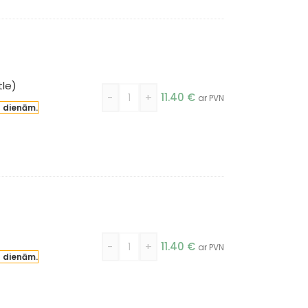
tle)
-
+
11.40
€
ar PVN
a dienām.
-
+
11.40
€
ar PVN
a dienām.