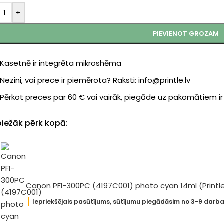
+
PIEVIENOT GROZAM
Kasetnē ir integrēta mikroshēma
Nezini, vai prece ir piemērota? Raksti: info@printle.lv
Pērkot preces par 60 € vai vairāk, piegāde uz pakomātiem i
biežāk pērk kopā:
Canon PFI-300PC (4197C001) photo cyan 14ml (Printl
non
Iepriekšējais pasūtījums, sūtījumu piegādāsim no 3-9 darb
-
0PC