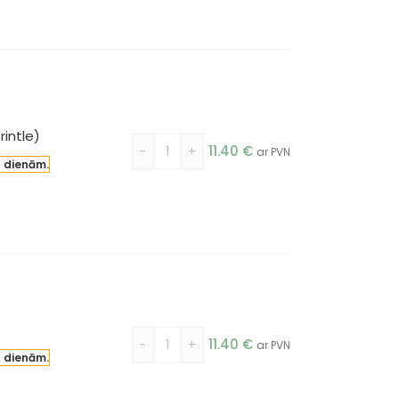
intle)
-
+
11.40
€
ar PVN
a dienām.
-
+
11.40
€
ar PVN
a dienām.