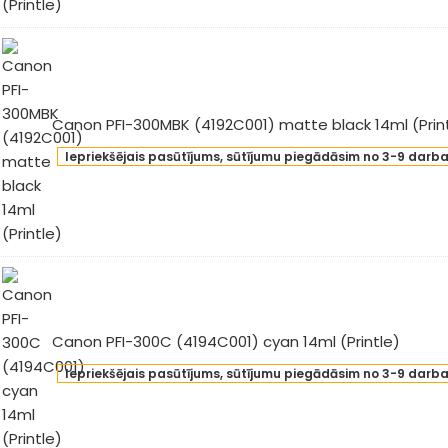
roma
imizer
l
intle)
Canon PFI-300MBK (4192C001) matte black 14ml (Prin
non
Iepriekšējais pasūtījums, sūtījumu piegādāsim no 3-9 darb
-
0MBK
92C001)
tte
ck
l
intle)
Canon PFI-300C (4194C001) cyan 14ml (Printle)
non
Iepriekšējais pasūtījums, sūtījumu piegādāsim no 3-9 darb
-
0C
94C001)