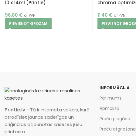
10 x 14ml (Printle)
chroma optimize
96.80
€
11.40
€
ar PVN
ar PVN
PIEVIENOT GROZAM
PIEVIENOT GROZ
INFORMĀCIJA
Par mums
Apmaksa
Printle.lv
- Tā ir interneta veikals, kurā
atradīsiet jaunas saderīgas un
Preču piegāde
oriģinālas atjaunotas kasetes jūsu
Preču atgriešana
printerim.