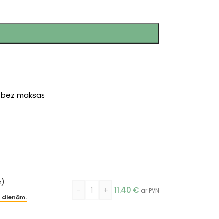
r bez maksas
e)
-
+
11.40
€
ar PVN
a dienām.