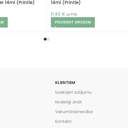
r 14ml (Printle)
14ml (Printle)
11.40
€
ar PVN
AM
PIEVIENOT GROZAM
KLIENTIEM
Izsekojiet sūtījumu
Noderīgi zināt
Vairumtirdzniecība
Kontakti