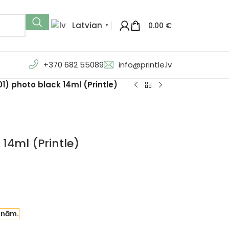
Latvian
0.00
€
▼
+370 682 55089
info@printle.lv
) photo black 14ml (Printle)
14ml (Printle)
enām.