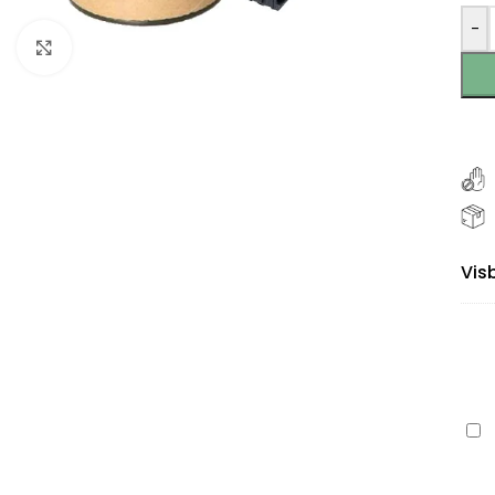
-
Klikšķiniet, lai palielinātu
Vis
Ca
PFI
30