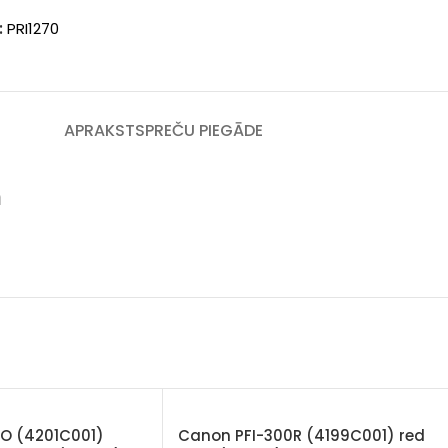
intle)
:
PRI1270
APRAKSTS
PREČU PIEGĀDE
m
O (4201C001)
Canon PFI-300R (4199C001) red