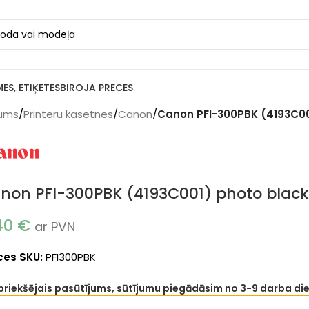
MES, ETIĶETES
BIROJA PRECES
ums
/
Printeru kasetnes
/
Canon
/
Canon PFI-300PBK (4193C001
non PFI-300PBK (4193C001) photo black 
.40
€
ar PVN
ces SKU:
PFI300PBK
priekšējais pasūtījums, sūtījumu piegādāsim no 3-9 darba di