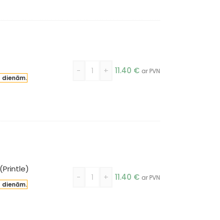
-
+
11.40
€
ar PVN
a dienām.
Printle)
-
+
11.40
€
ar PVN
a dienām.