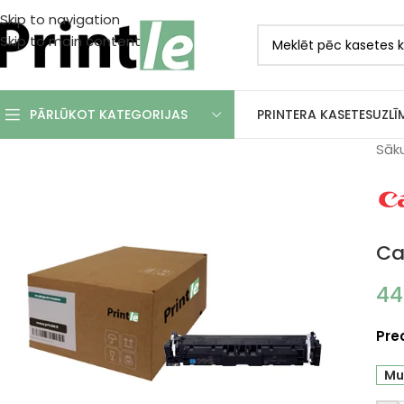
Skip to navigation
Skip to main content
PRINTERA KASETES
UZLĪ
PĀRLŪKOT KATEGORIJAS
Sāk
Ca
44
Pre
Mum