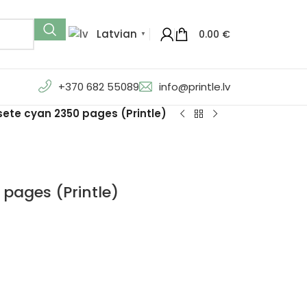
Latvian
0.00
€
▼
+370 682 55089
info@printle.lv
ete cyan 2350 pages (Printle)
pages (Printle)