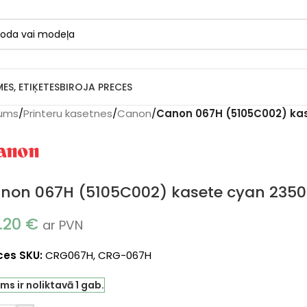
MES, ETIĶETES
BIROJA PRECES
ums
/
Printeru kasetnes
/
Canon
/
Canon 067H (5105C002) kas
non 067H (5105C002) kasete cyan 2350 
.20
€
ar PVN
ces SKU:
CRG067H, CRG-067H
s ir noliktavā 1 gab.