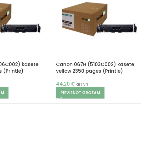
06C002) kasete
Canon 067H (5103C002) kasete
 (Printle)
yellow 2350 pages (Printle)
44.20
€
ar PVN
AM
PIEVIENOT GROZAM