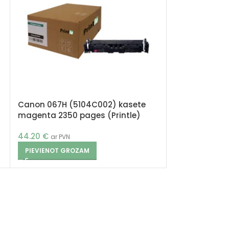
Canon 067H (5104C002) kasete
magenta 2350 pages (Printle)
44.20
€
ar PVN
PIEVIENOT GROZAM