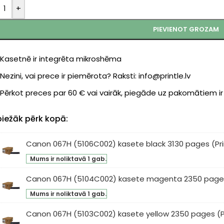
+
PIEVIENOT GROZAM
Kasetnē ir integrēta mikroshēma
Nezini, vai prece ir piemērota? Raksti: info@printle.lv
Pērkot preces par 60 € vai vairāk, piegāde uz pakomātiem i
biežāk pērk kopā:
Canon 067H (5106C002) kasete black 3130 pages (Pri
non
Mums ir noliktavā 1 gab.
7H
06C002)
Canon 067H (5104C002) kasete magenta 2350 pages 
non
sete
Mums ir noliktavā 1 gab.
7H
ck
104C002)
0
Canon 067H (5103C002) kasete yellow 2350 pages (Pr
non
sete
ges