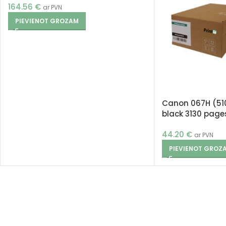
164.56
€
ar PVN
PIEVIENOT GROZAM
Canon 067H (51
black 3130 pages
44.20
€
ar PVN
PIEVIENOT GROZ