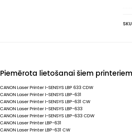
06
ma
(Pr
(51
23
ka
pa
SKU
yel
(Pr
23
pa
(Pr
Piemērota lietošanai šiem printerie
CANON Laser Printer I-SENSYS LBP 633 CDW
CANON Laser Printer I-SENSYS LBP-631
CANON Laser Printer I-SENSYS LBP-631 CW
CANON Laser Printer I-SENSYS LBP-633
CANON Laser Printer I-SENSYS LBP-633 CDW
CANON Laser Printer LBP-631
CANON Laser Printer LBP-631 CW