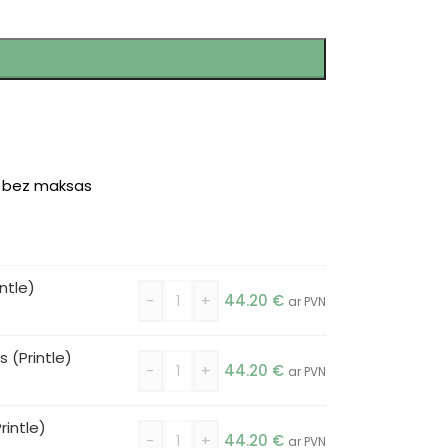
r bez maksas
ntle)
-
+
44.20
€
ar PVN
(Printle)
-
+
44.20
€
ar PVN
intle)
-
+
44.20
€
ar PVN