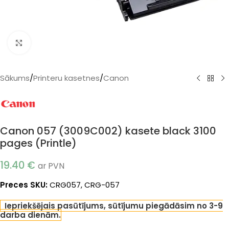
Klikšķiniet, lai palielinātu
Sākums
/
Printeru kasetnes
/
Canon
Canon 057 (3009C002) kasete black 3100
pages (Printle)
19.40
€
ar PVN
Preces SKU:
CRG057, CRG-057
Iepriekšējais pasūtījums, sūtījumu piegādāsim no 3-9
darba dienām.