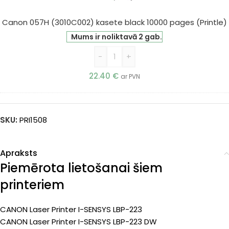
black
10000
Canon 057H (3010C002) kasete black 10000 pages (Printle)
pages
Mums ir noliktavā 2 gab.
(Printle)
-
+
22.40
€
ar PVN
SKU:
PRI1508
Apraksts
Piemērota lietošanai šiem
printeriem
CANON Laser Printer I-SENSYS LBP-223
CANON Laser Printer I-SENSYS LBP-223 DW