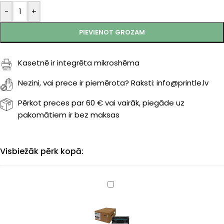
-
+
PIEVIENOT GROZAM
Kasetnē ir integrēta mikroshēma
Nezini, vai prece ir piemērota? Raksti: info@printle.lv
Pērkot preces par 60 € vai vairāk, piegāde uz
pakomātiem ir bez maksas
Visbiežāk pērk kopā:
Canon
057H
(3010C002)
kasete