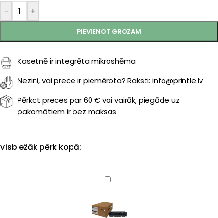
-
+
PIEVIENOT GROZAM
Kasetnē ir integrēta mikroshēma
Nezini, vai prece ir piemērota? Raksti: info@printle.lv
Pērkot preces par 60 € vai vairāk, piegāde uz
pakomātiem ir bez maksas
Visbiežāk pērk kopā:
Canon
046H
(1254C002)
kasete