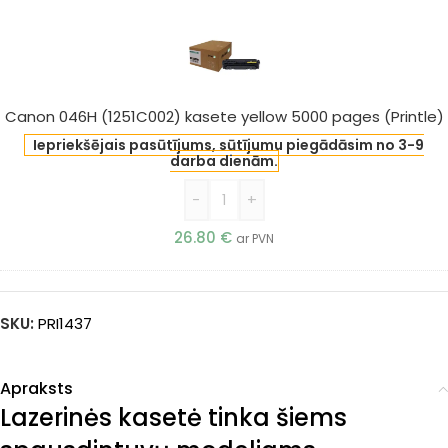
046H
(1251C002)
kasete
yellow
5000
Canon 046H (1251C002) kasete yellow 5000 pages (Printle)
pages
Iepriekšējais pasūtījums, sūtījumu piegādāsim no 3-9
(Printle)
darba dienām.
-
+
26.80
€
ar PVN
SKU:
PRI1437
Apraksts
Lazerinės kasetė tinka šiems