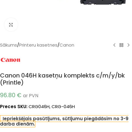
Klikšķiniet, lai palielinātu
Sākums
/
Printeru kasetnes
/
Canon
Canon 046H kasetņu komplekts c/m/y/bk
(Printle)
96.80
€
ar PVN
Preces SKU:
CRG046H, CRG-046H
Iepriekšējais pasūtījums, sūtījumu piegādāsim no 3-9
darba dienām.