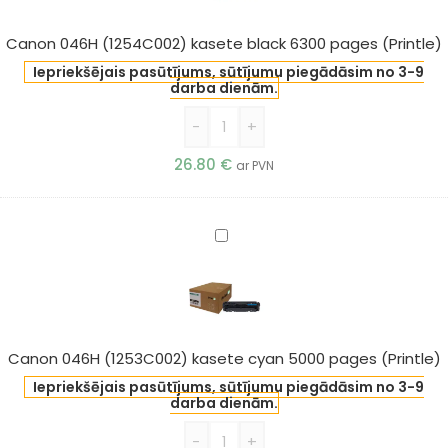
black
6300
Canon 046H (1254C002) kasete black 6300 pages (Printle)
pages
Iepriekšējais pasūtījums, sūtījumu piegādāsim no 3-9
(Printle)
darba dienām.
-
+
26.80
€
ar PVN
Canon
046H
(1253C002)
kasete
cyan
5000
Canon 046H (1253C002) kasete cyan 5000 pages (Printle)
pages
Iepriekšējais pasūtījums, sūtījumu piegādāsim no 3-9
(Printle)
darba dienām.
-
+