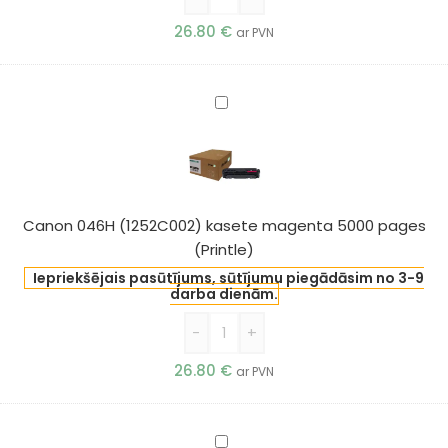
26.80
€
ar PVN
Canon
046H
(1252C002)
kasete
magenta
5000
Canon 046H (1252C002) kasete magenta 5000 pages
pages
(Printle)
(Printle)
Iepriekšējais pasūtījums, sūtījumu piegādāsim no 3-9
darba dienām.
-
+
26.80
€
ar PVN
Canon