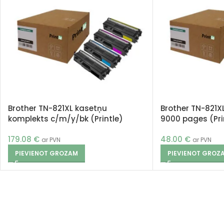
Brother TN-821XL kasetņu
Brother TN-821X
komplekts c/m/y/bk (Printle)
9000 pages (Pri
179.08
€
48.00
€
ar PVN
ar PVN
PIEVIENOT GROZAM
PIEVIENOT GROZ