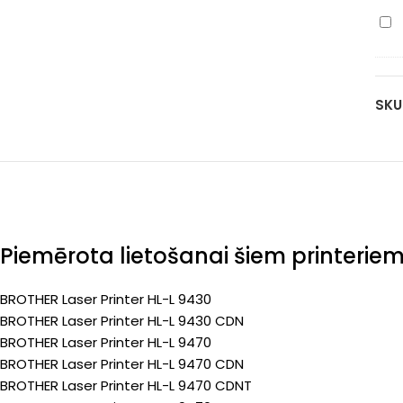
pa
ka
Bro
(Pr
cy
TN
90
821
pa
ka
(Pr
SKU
yel
90
pa
(Pr
Piemērota lietošanai šiem printerie
BROTHER Laser Printer HL-L 9430
BROTHER Laser Printer HL-L 9430 CDN
BROTHER Laser Printer HL-L 9470
BROTHER Laser Printer HL-L 9470 CDN
BROTHER Laser Printer HL-L 9470 CDNT