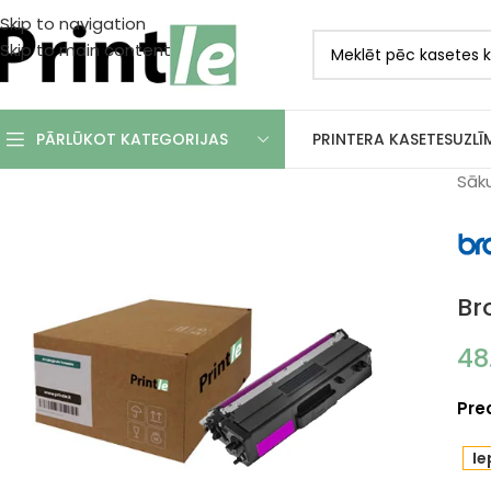
Skip to navigation
Skip to main content
PRINTERA KASETES
UZLĪ
PĀRLŪKOT KATEGORIJAS
Sāk
Br
48
Pre
Ie