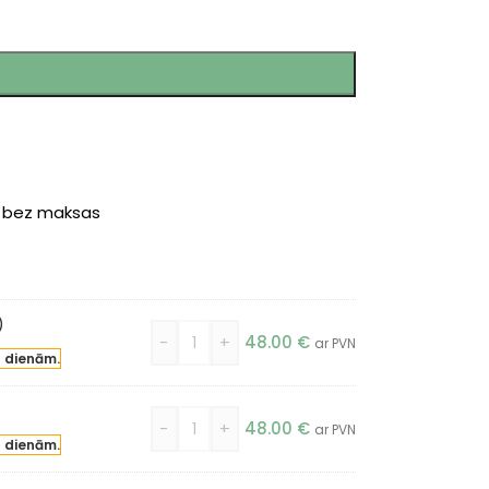
r bez maksas
)
-
+
48.00
€
ar PVN
a dienām.
-
+
48.00
€
ar PVN
a dienām.