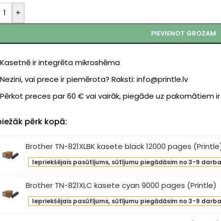
+
PIEVIENOT GROZAM
Kasetnē ir integrēta mikroshēma
Nezini, vai prece ir piemērota? Raksti: info@printle.lv
Pērkot preces par 60 € vai vairāk, piegāde uz pakomātiem i
biežāk pērk kopā:
Brother TN-821XLBK kasete black 12000 pages (Printle
ther
Iepriekšējais pasūtījums, sūtījumu piegādāsim no 3-9 darb
-
XLBK
Brother TN-821XLC kasete cyan 9000 pages (Printle)
sete
ther
ck
Iepriekšējais pasūtījums, sūtījumu piegādāsim no 3-9 darb
-
00
XLC