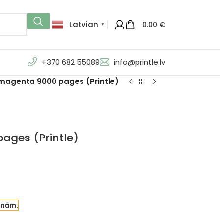
Latvian
0.00
€
▼
+370 682 55089
info@printle.lv
 magenta 9000 pages (Printle)
ages (Printle)
enām.