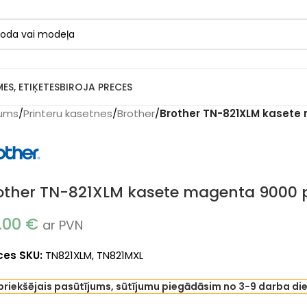
MES, ETIĶETES
BIROJA PRECES
ums
/
Printeru kasetnes
/
Brother
/
Brother TN-821XLM kasete
other TN-821XLM kasete magenta 9000 p
.00
€
ar PVN
ces SKU:
TN821XLM, TN821MXL
priekšējais pasūtījums, sūtījumu piegādāsim no 3-9 darba di