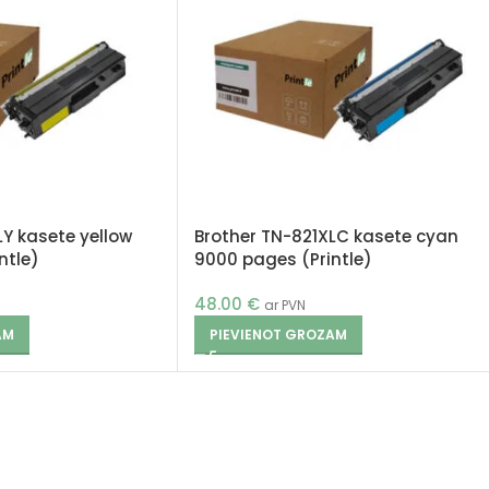
LY kasete yellow
Brother TN-821XLC kasete cyan
ntle)
9000 pages (Printle)
48.00
€
ar PVN
AM
PIEVIENOT GROZAM