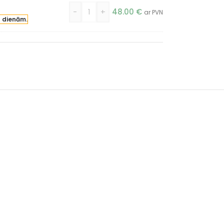
-
+
48.00
€
ar PVN
a dienām.