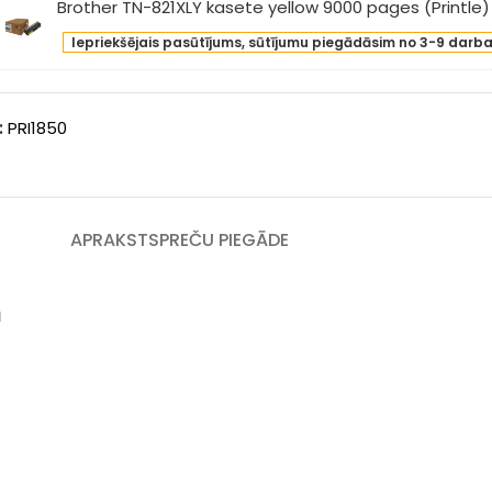
Brother TN-821XLY kasete yellow 9000 pages (Printle)
ges
sete
ther
intle)
an
Iepriekšējais pasūtījums, sūtījumu piegādāsim no 3-9 darb
-
00
XLY
ges
sete
intle)
:
PRI1850
low
00
ges
intle)
APRAKSTS
PREČU PIEGĀDE
m