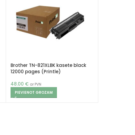
Brother TN-821XLBK kasete black
12000 pages (Printle)
48.00
€
ar PVN
PIEVIENOT GROZAM