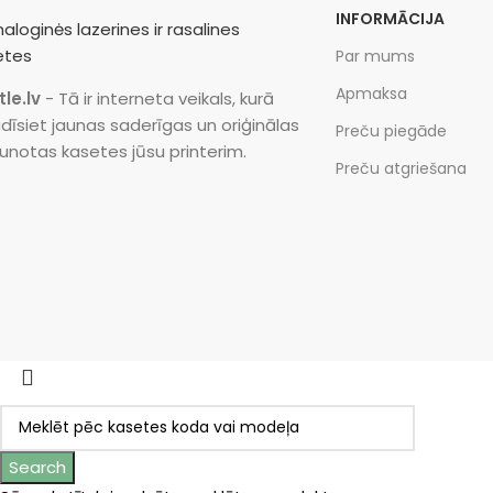
INFORMĀCIJA
Par mums
Apmaksa
tle.lv
- Tā ir interneta veikals, kurā
dīsiet jaunas saderīgas un oriģinālas
Preču piegāde
unotas kasetes jūsu printerim.
Preču atgriešana
Search