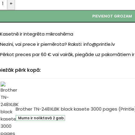
+
PIEVIENOT GROZAM
Kasetnē ir integrēta mikroshēma
Nezini, vai prece ir piemērota? Raksti: info@printle.lv
Pērkot preces par 60 € vai vairāk, piegāde uz pakomātiem i
biežāk pērk kopā:
Brother TN-248XLBK black kasete 3000 pages (Printle
ther
Mums ir noliktavā 2 gab.
-
8XLBK
ck