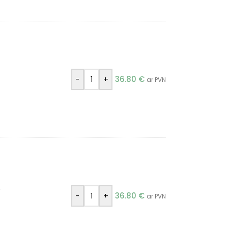
-
+
36.80
€
ar PVN
)
-
+
36.80
€
ar PVN