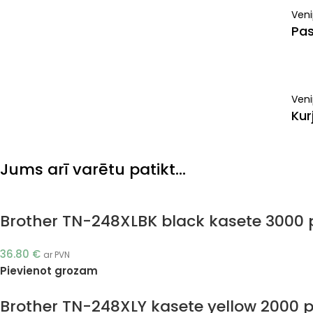
Ven
Pas
Veni
Kur
Jums arī varētu patikt…
Brother TN-248XLBK black kasete 3000 p
36.80
€
ar PVN
Pievienot grozam
Brother TN-248XLY kasete yellow 2000 p