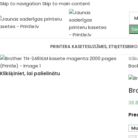
Skip to navigation
Skip to main content
Se
ārlūkot kategorijas
PRINTERA KASETES
UZLĪMES, ETIĶETES
BIRO
Sāk
Bac
Klikšķiniet, lai palielinātu
Br
36.
Pre
Mu