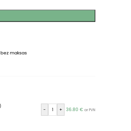
r bez maksas
)
-
+
36.80
€
ar PVN