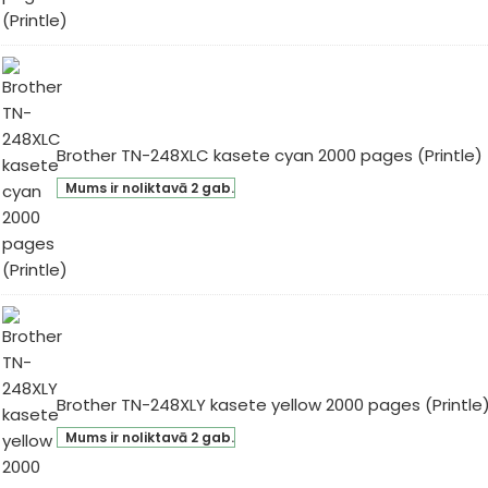
sete
00
ges
intle)
Brother TN-248XLC kasete cyan 2000 pages (Printle)
ther
Mums ir noliktavā 2 gab.
-
8XLC
sete
an
00
ges
intle)
Brother TN-248XLY kasete yellow 2000 pages (Printle
ther
Mums ir noliktavā 2 gab.
-
XLY