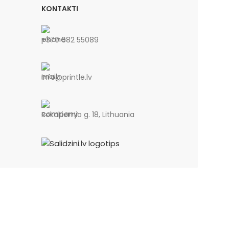
KONTAKTI
+370 682 55089
info@printle.lv
Rokakiemio g. 18, Lithuania