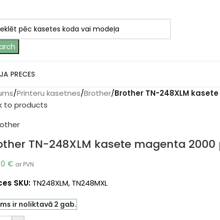
arch
JA PRECES
ums
/
Printeru kasetnes
/
Brother
/
Brother TN-248XLM kasete
k to products
other TN-248XLM kasete magenta 2000 p
80
€
ar PVN
ces SKU:
TN248XLM, TN248MXL
ms ir noliktavā 2 gab.