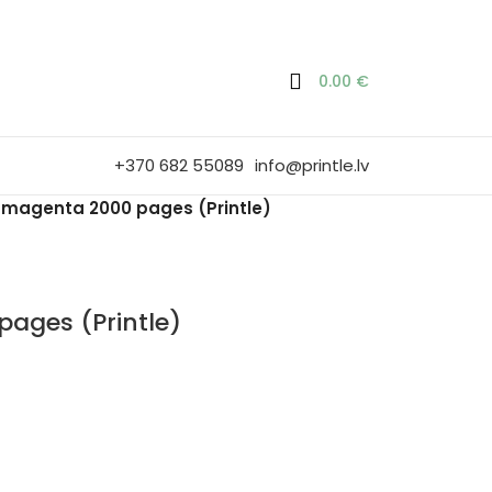
0.00
€
+370 682 55089
info@printle.lv
 magenta 2000 pages (Printle)
ages (Printle)