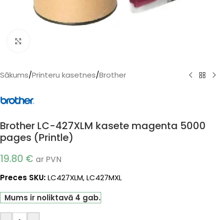
Klikšķiniet, lai palielinātu
Sākums
/
Printeru kasetnes
/
Brother
Brother LC-427XLM kasete magenta 5000
pages (Printle)
19.80
€
ar PVN
Preces SKU:
LC427XLM, LC427MXL
Mums ir noliktavā 4 gab.