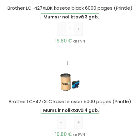
6000
Brother LC-427XLBK kasete black 6000 pages (Printle)
pages
Mums ir noliktavā 3 gab.
(Printle)
-
+
19.80
€
ar PVN
Brother
LC-
427XLC
kasete
cyan
5000
Brother LC-427XLC kasete cyan 5000 pages (Printle)
pages
Mums ir noliktavā 4 gab.
(Printle)
-
+
19.80
€
ar PVN