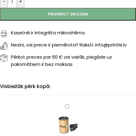
-
+
PIEVIENOT GROZAM
Kasetnē ir integrēta mikroshēma
Nezini, vai prece ir piemērota? Raksti: info@printle.lv
Pērkot preces par 60 € vai vairāk, piegāde uz
pakomātiem ir bez maksas
Visbiežāk pērk kopā:
Brother
LC-
427XLBK
kasete
black