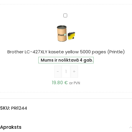
Brother
LC-
427XLY
kasete
yellow
5000
Brother LC-427XLY kasete yellow 5000 pages (Printle)
pages
Mums ir noliktavā 4 gab.
(Printle)
-
+
19.80
€
ar PVN
SKU:
PRI1244
Apraksts