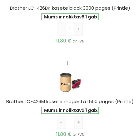
3000
Brother LC-426BK kasete black 3000 pages (Printle)
pages
Mums ir noliktavā 1 gab.
(Printle)
-
+
11.80
€
ar PVN
Brother
LC-
426M
kasete
magenta
1500
Brother LC-426M kasete magenta 1500 pages (Printle)
pages
Mums ir noliktavā 1 gab.
(Printle)
-
+
11.80
€
ar PVN