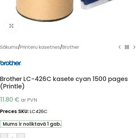
Klikšķiniet, lai palielinātu
Sākums
/
Printeru kasetnes
/
Brother
Brother LC-426C kasete cyan 1500 pages
(Printle)
11.80
€
ar PVN
Preces SKU:
LC426C
Mums ir noliktavā 1 gab.