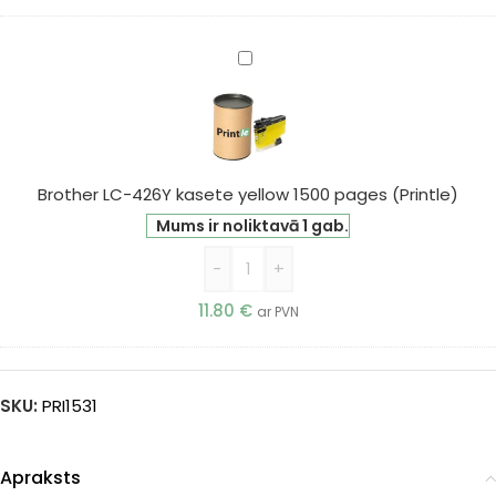
Brother
LC-
426Y
kasete
yellow
1500
Brother LC-426Y kasete yellow 1500 pages (Printle)
pages
Mums ir noliktavā 1 gab.
(Printle)
-
+
11.80
€
ar PVN
SKU:
PRI1531
Apraksts