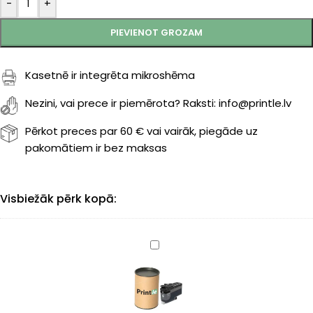
-
+
PIEVIENOT GROZAM
Kasetnē ir integrēta mikroshēma
Nezini, vai prece ir piemērota? Raksti: info@printle.lv
Pērkot preces par 60 € vai vairāk, piegāde uz
pakomātiem ir bez maksas
Visbiežāk pērk kopā:
Brother
LC-
426BK
kasete
black