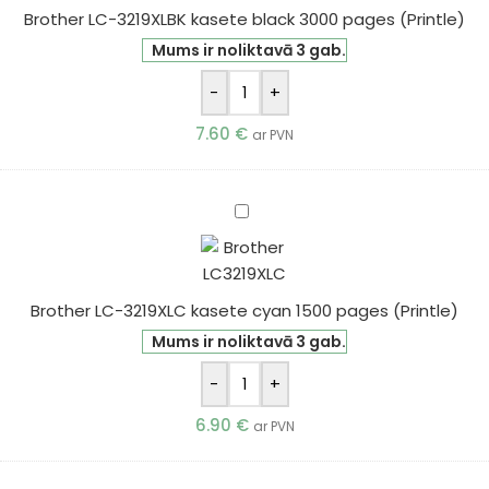
Brother LC-3219XLBK kasete black 3000 pages (Printle)
black
3000
Mums ir noliktavā 3 gab.
pages
-
+
(Printle)
7.60
€
ar PVN
Brother
LC-
3219XLC
kasete
Brother LC-3219XLC kasete cyan 1500 pages (Printle)
cyan
1500
Mums ir noliktavā 3 gab.
pages
-
+
(Printle)
6.90
€
ar PVN