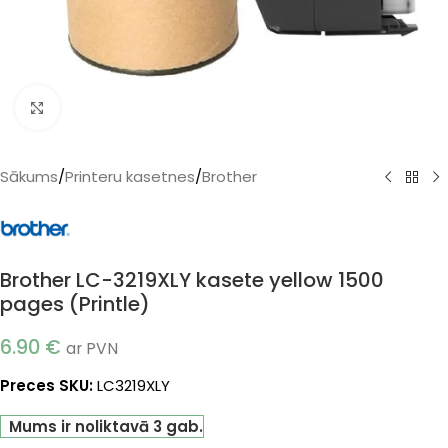
Klikšķiniet, lai palielinātu
Sākums
/
Printeru kasetnes
/
Brother
Brother LC-3219XLY kasete yellow 1500
pages (Printle)
6.90
€
ar PVN
Preces SKU:
LC3219XLY
Mums ir noliktavā 3 gab.