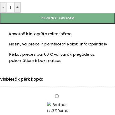
-
+
PIEVIENOT GROZAM
Kasetnē ir integrēta mikroshēma
Nezini, vai prece ir piemērota? Raksti: info@printle.lv
Pērkot preces par 60 € vai vairāk, piegāde uz
pakomātiem ir bez maksas
Visbiežāk pērk kopā:
Brother
LC-
3219XLBK
kasete