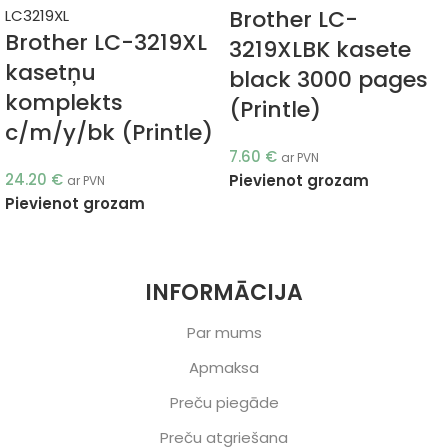
Brother LC-
Brother LC-3219XL
3219XLBK kasete
kasetņu
black 3000 pages
komplekts
(Printle)
c/m/y/bk (Printle)
7.60
€
ar PVN
24.20
€
Pievienot grozam
ar PVN
Pievienot grozam
INFORMĀCIJA
Par mums
Apmaksa
Preču piegāde
Preču atgriešana