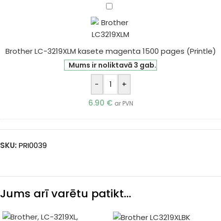
Brother
LC-
3219XLM
kasete
Brother LC-3219XLM kasete magenta 1500 pages (Printle)
magenta
1500
Mums ir noliktavā 3 gab.
pages
-
+
(Printle)
6.90
€
ar PVN
SKU:
PRI0039
Jums arī varētu patikt…