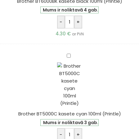
Brother BT6000BK kasete black 100ml (Printle)
Mums ir noliktavā 4 gab.
-
+
4.30
€
ar PVN
Brother
BT5000C
kasete
cyan
100ml
(Printle)
Brother BT5000C kasete cyan 100ml (Printle)
Mums ir noliktavā 3 gab.
-
+