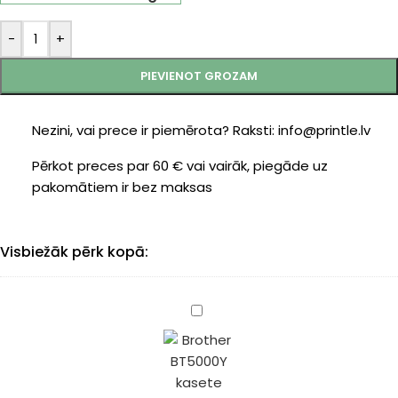
-
+
PIEVIENOT GROZAM
Nezini, vai prece ir piemērota? Raksti: info@printle.lv
Pērkot preces par 60 € vai vairāk, piegāde uz
pakomātiem ir bez maksas
Visbiežāk pērk kopā:
Brother
BT5000Y
kasete
yellow
100ml