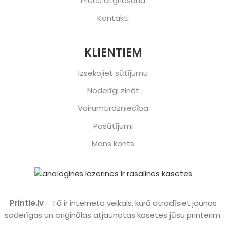
Preču atgriešana
Kontakti
KLIENTIEM
Izsekojiet sūtījumu
Noderīgi zināt
Vairumtirdzniecība
Pasūtījumi
Mans konts
Printle.lv
- Tā ir interneta veikals, kurā atradīsiet jaunas
saderīgas un oriģinālas atjaunotas kasetes jūsu printerim.