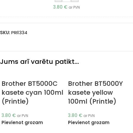
3.80
€
ar PVN
SKU:
PRI1334
Jums arī varētu patikt…
Brother BT5000C
Brother BT5000Y
kasete cyan 100ml
kasete yellow
(Printle)
100ml (Printle)
3.80
€
3.80
€
ar PVN
ar PVN
Pievienot grozam
Pievienot grozam