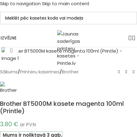
Skip to navigation
Skip to main content
IZVĒLNE
Klikšķiniet, lai palielinātu
Sākums
/
Printeru kasetnes
/
Brother
Brother BT5000M kasete magenta 100ml
(Printle)
3.80
€
ar PVN
Mums ir noliktavā 3 gab.