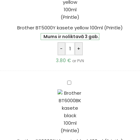
(Printle)
Brother BT5000Y kasete yellow 100ml (Printle)
Mums ir noliktavā 3 gab.
-
+
3.80
€
ar PVN
Brother
BT6000BK
kasete
black
100ml
(Printle)