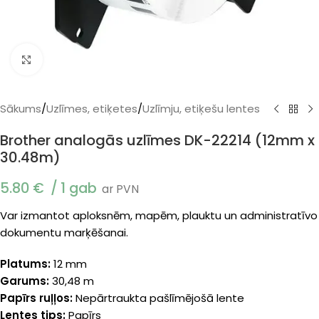
Klikšķiniet, lai palielinātu
Sākums
/
Uzlīmes, etiķetes
/
Uzlīmju, etiķešu lentes
Brother analogās uzlīmes DK-22214 (12mm x
30.48m)
5.80
€
1 gab
ar PVN
Var izmantot aploksnēm, mapēm, plauktu un administratīvo
dokumentu marķēšanai.
Platums:
12 mm
Garums:
30,48 m
Papīrs ruļļos:
Nepārtraukta pašlīmējošā lente
Lentes tips:
Papīrs