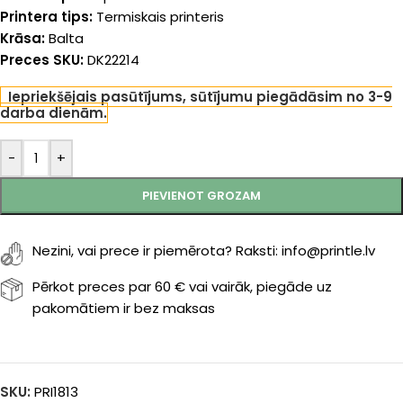
Printera tips:
Termiskais printeris
Krāsa:
Balta
Preces SKU:
DK22214
Iepriekšējais pasūtījums, sūtījumu piegādāsim no 3-9
darba dienām.
-
+
PIEVIENOT GROZAM
Nezini, vai prece ir piemērota? Raksti: info@printle.lv
Pērkot preces par 60 € vai vairāk, piegāde uz
pakomātiem ir bez maksas
SKU:
PRI1813