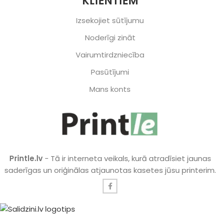
KLIENTIEM
Izsekojiet sūtījumu
Noderīgi zināt
Vairumtirdzniecība
Pasūtījumi
Mans konts
Printle.lv
- Tā ir interneta veikals, kurā atradīsiet jaunas
saderīgas un oriģinālas atjaunotas kasetes jūsu printerim.